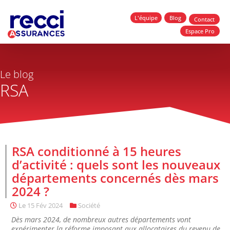
L'équipe
Blog
Contact
Espace Pro
Le blog
RSA
RSA conditionné à 15 heures
d’activité : quels sont les nouveaux
départements concernés dès mars
2024 ?
Le
15 Fév 2024
Société
Dès mars 2024, de nombreux autres départements vont
expérimenter la réforme imposant aux allocataires du revenu de