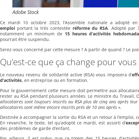
Adobe Stock
Ce mardi 10 octobre 2023, l’Assemble nationale a adopté en
emploi
portant la très contestée
réforme du RSA
. Adopté par 
notamment un minimum de
15 heures d’activités hebdomada
pourrait être suspendu.
Serez-vous concerné par cette mesure ? A partir de quand ? Le poin
Qu’est-ce que ça change pour vous 
Le nouveau revenu de solidarité active (RSA) vous imposera d’
ef
d’activités
, en entreprise ou en formation.
Pour le gouvernement cette mesure doit permettre aux allocatair
rester au RSA pendant plusieurs années. Le ministre du Travail, O
allocataires sont toujours inscrits au RSA plus de cinq ans après leu
allocataires sont même encore inscrits près de 10 ans après
».
Destinée à accompagner la sortie du RSA et un retour à l’emploi, c
En revanche, le texte, tel qu’adopté ce mardi, est assorti d’
excep
des problèmes de garde d’enfant.
Par ailleurs, il est prévu que ce totem des 15 heures d’activ