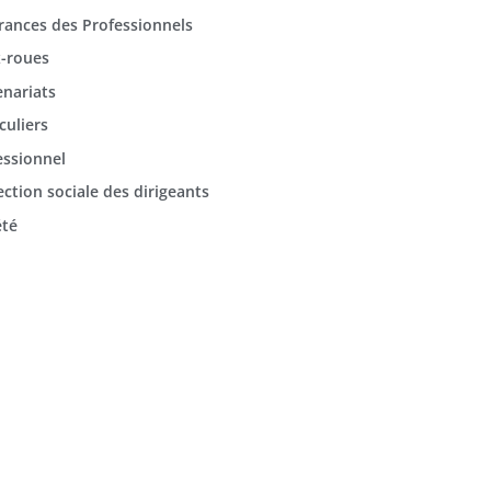
rances des Professionnels
-roues
enariats
culiers
essionnel
ection sociale des dirigeants
été