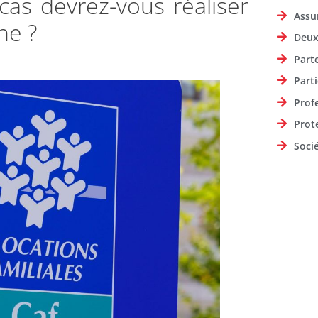
as devrez-vous réaliser
Assu
ne ?
Deux
Part
Parti
Prof
Prot
Soci