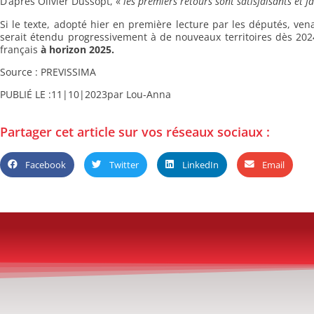
D’après Olivier Dussopt, «
les premiers retours sont satisfaisants et f
Si le texte, adopté hier en première lecture par les députés, ven
serait étendu progressivement à de nouveaux territoires dès 2024,
français
à horizon 2025.
Source : PREVISSIMA
PUBLIÉ LE :
11|10|2023
par Lou-Anna
Partager cet article sur vos réseaux sociaux :
Facebook
Twitter
LinkedIn
Email