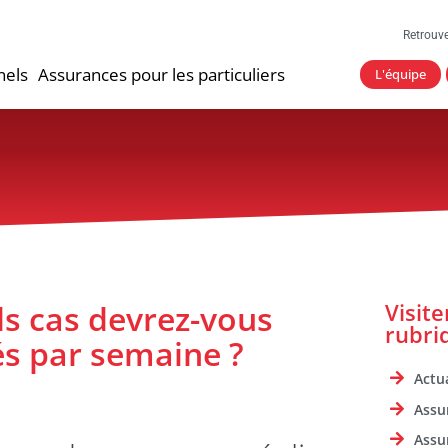
Retrouv
nels
Assurances pour les particuliers
L'équipe
s cas devrez-vous
Visit
rubri
tés par semaine ?
Actua
Assu
Assu