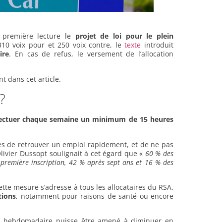
 première lecture le
projet de loi pour le plein
310 voix pour et 250 voix contre, le
texte
introduit
ire
. En cas de refus, le versement de l’allocation
t dans cet article.
?
fectuer chaque semaine un minimum de 15 heures
es de retrouver un emploi rapidement, et de ne pas
livier Dussopt soulignait à cet égard que «
60 % des
r première inscription, 42 % après sept ans et 16 % des
ette mesure s’adresse à tous les allocataires du RSA.
tions
, notamment pour raisons de santé ou encore
ités hebdomadaire puisse être amené à diminuer en