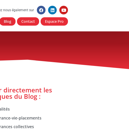
ez nous également sur
Blog
Contact
Espace Pro
er directement les
ques du Blog :
lités
rance-vie-placements
rances collectives