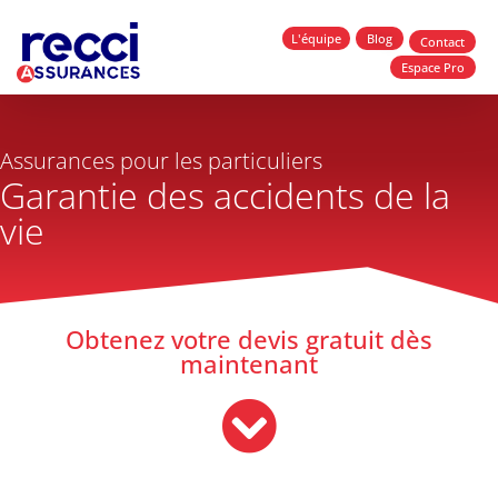
L'équipe
Blog
Contact
Espace Pro
Assurances pour les particuliers
Garantie des accidents de la
vie
Obtenez votre devis gratuit dès
maintenant