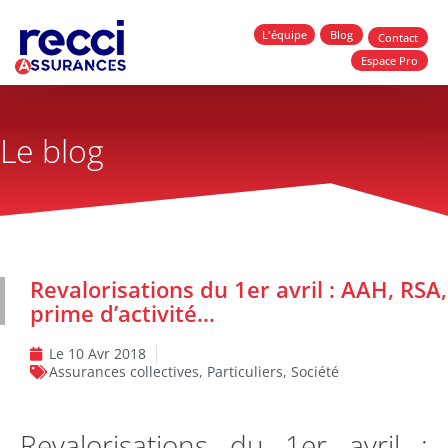
L'équipe
Blog
Contact
Espace Pro
Le blog
Revalorisations du 1er avril : AAH, RSA,
prime d’activité…
Le
10 Avr 2018
Assurances collectives
,
Particuliers
,
Société
Revalorisations du 1er avril :