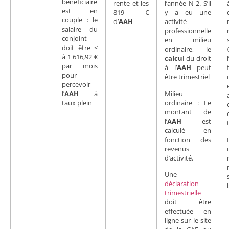
bénéficiaire
rente et les
l’année N-2. S’il
est en
819 €
y a eu une
couple : le
d’
AAH
activité
salaire du
professionnelle
conjoint
en milieu
doit être <
ordinaire, le
à 1 616,92 €
calcu
l du droit
par mois
à l’
AAH
peut
pour
être trimestriel
percevoir
l’
AAH
à
Milieu
taux plein
ordinaire : Le
montant de
l’
AAH
est
calculé en
fonction des
revenus
d’activité.
Une
déclaration
trimestrielle
doit être
effectuée en
ligne sur le site