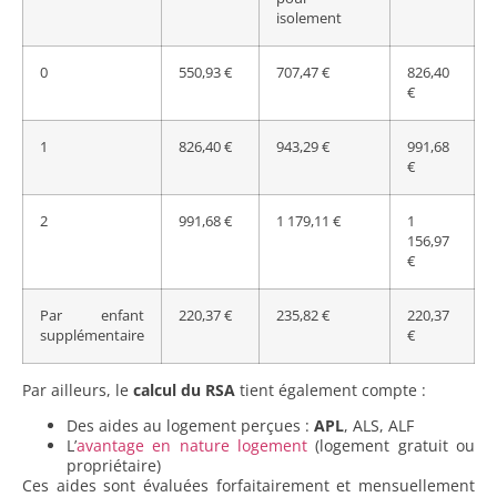
isolement
0
550,93 €
707,47 €
826,40
€
1
826,40 €
943,29 €
991,68
€
2
991,68 €
1 179,11 €
1
156,97
€
Par enfant
220,37 €
235,82 €
220,37
supplémentaire
€
Par ailleurs, le
calcul du RSA
tient également compte :
Des aides au logement perçues :
APL
, ALS, ALF
L’
avantage en nature logement
(logement gratuit ou
propriétaire)
Ces aides sont évaluées forfaitairement et mensuellement