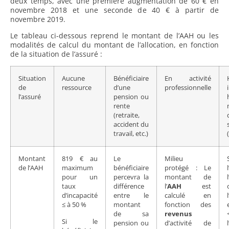
deux temps, avec une première augmentation de 60 € en
novembre 2018 et une seconde de 40 € à partir de
novembre 2019.
Le tableau ci-dessous reprend le montant de l’AAH ou les
modalités de calcul du montant de l’allocation, en fonction
de la situation de l’assuré :
Situation
Aucune
Bénéficiaire
En activité
de
ressource
d’une
professionnelle
l’assuré
pension ou
rente
(retraite,
accident du
travail, etc.)
Montant
819 € au
Le
Milieu
de l’AAH
maximum
bénéficiaire
protégé : Le
pour un
percevra la
montant de
taux
différence
l’
AAH
est
d’incapacité
entre le
calculé en
≤ à 50 %
montant
fonction des
de sa
revenus
Si le
pension ou
d’activité de