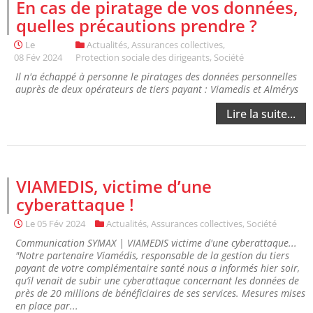
En cas de piratage de vos données,
quelles précautions prendre ?
Le
Actualités
,
Assurances collectives
,
08 Fév 2024
Protection sociale des dirigeants
,
Société
Il n'a échappé à personne le piratages des données personnelles
auprès de deux opérateurs de tiers payant : Viamedis et Almérys
Lire la suite...
VIAMEDIS, victime d’une
cyberattaque !
Le
05 Fév 2024
Actualités
,
Assurances collectives
,
Société
Communication SYMAX | VIAMEDIS victime d'une cyberattaque...
"Notre partenaire Viamédis, responsable de la gestion du tiers
payant de votre complémentaire santé nous a informés hier soir,
qu’il venait de subir une cyberattaque concernant les données de
près de 20 millions de bénéficiaires de ses services. Mesures mises
en place par...