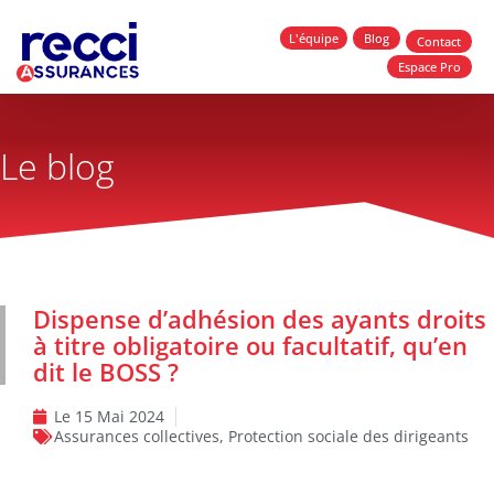
L'équipe
Blog
Contact
Espace Pro
Le blog
Dispense d’adhésion des ayants droits
à titre obligatoire ou facultatif, qu’en
dit le BOSS ?
Le
15 Mai 2024
Assurances collectives
,
Protection sociale des dirigeants