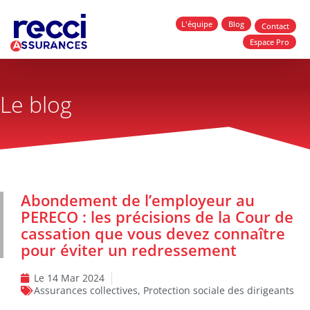
L'équipe
Blog
Contact
Espace Pro
Le blog
Abondement de l’employeur au
PERECO : les précisions de la Cour de
cassation que vous devez connaître
pour éviter un redressement
Le
14 Mar 2024
Assurances collectives
,
Protection sociale des dirigeants