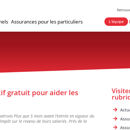
Retrouv
nels
Assurances pour les particuliers
L'équipe
Visit
if gratuit pour aider les
rubri
Actua
 patrons Plus que 5 mois avant l’entrée en vigueur du
Assu
’impôt sur le revenu de leurs salariés. Près de la
Assu