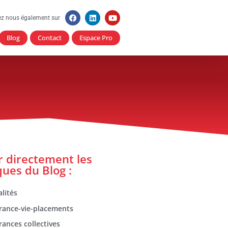
ez nous également sur
Blog
Contact
Espace Pro
er directement les
ques du Blog :
lités
rance-vie-placements
rances collectives