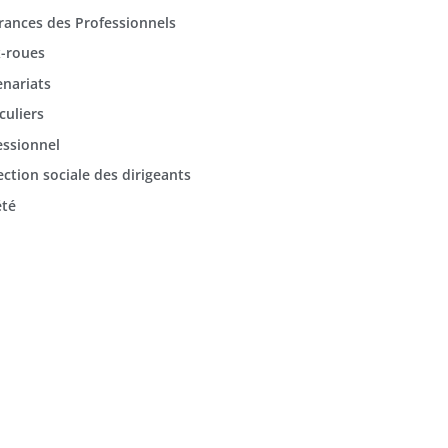
rances des Professionnels
-roues
enariats
culiers
essionnel
ection sociale des dirigeants
été