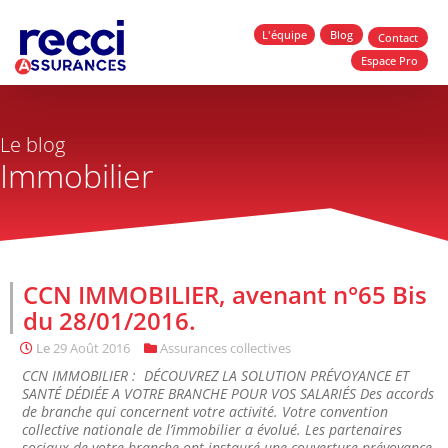
L'équipe
Blog
Contact
Espace Pro
Le blog
Immobilier
CCN IMMOBILIER, avenant n°65 Bis
du 28/01/2016.
Le
29 Août 2016
Assurances collectives
CCN IMMOBILIER : DÉCOUVREZ LA SOLUTION PRÉVOYANCE ET
SANTÉ DÉDIÉE A VOTRE BRANCHE POUR VOS SALARIÉS Des accords
de branche qui concernent votre activité. Votre convention
collective nationale de l’immobilier a évolué. Les partenaires
sociaux de votre branche ont instauré une couverture prévoyance