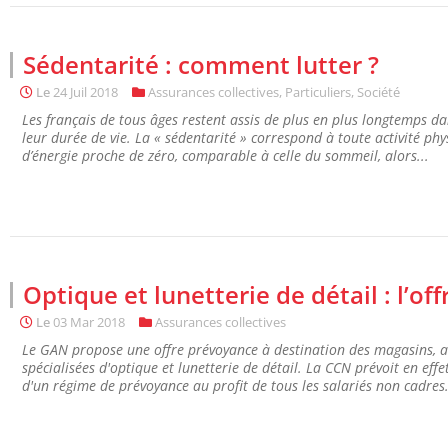
Sédentarité : comment lutter ?
Le
24 Juil 2018
Assurances collectives
,
Particuliers
,
Société
Les français de tous âges restent assis de plus en plus longtemps d
leur durée de vie. La « sédentarité » correspond à toute activité ph
d’énergie proche de zéro, comparable à celle du sommeil, alors...
Optique et lunetterie de détail : l’of
Le
03 Mar 2018
Assurances collectives
Le GAN propose une offre prévoyance à destination des magasins, a
spécialisées d'optique et lunetterie de détail. ​​​​​​​​​​​​La CCN prévoit e
d'un régime de prévoyance au profit de tous les salariés non cadres. 