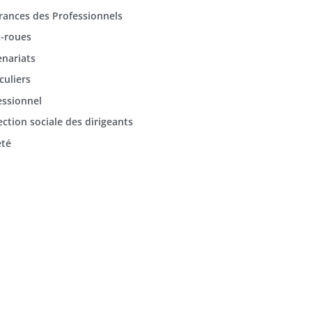
rances des Professionnels
-roues
enariats
culiers
essionnel
ection sociale des dirigeants
été