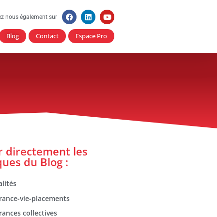
ez nous également sur
Blog
Contact
Espace Pro
er directement les
ques du Blog :
lités
rance-vie-placements
rances collectives