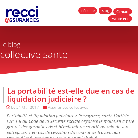
L'équipe
Blog
Contact
Espace Pro
Le blog
collective sante
La portabilité est-elle due en cas de
liquidation judiciaire ?
Le
24 Mar 2017
Assurances collectives
Portabilité et liquidation judiciaire / Prévoyance, santé L’article
L.911-8 du Code de la Sécurité sociale organise le maintien à titre
gratuit des garanties dont bénéficiait un salarié au sein de son
entreprise, « en cas de cessation du contrat de travail, non
consécutive à une faute lourde, ouvrant droit à...