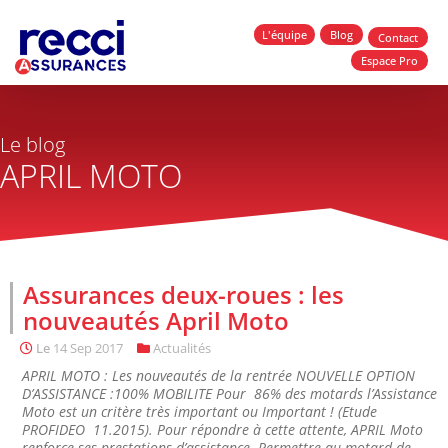
L'équipe
Blog
Contact
Espace Pro
Le blog
APRIL MOTO
Assurances deux-roues : les
nouveautés April Moto
Le
14 Sep 2017
Actualités
APRIL MOTO : Les nouveautés de la rentrée NOUVELLE OPTION
D’ASSISTANCE :100% MOBILITE Pour 86% des motards l’Assistance
Moto est un critère très important ou Important ! (Etude
PROFIDEO 11.2015). Pour répondre à cette attente, APRIL Moto
renforce ses prestations d’assistance. Permettre au motard de