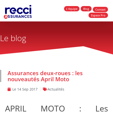
L'équipe
Blog
Contact
Espace Pro
Le blog
Assurances deux-roues : les
nouveautés April Moto
Le
14 Sep 2017
Actualités
APRIL MOTO :
Les