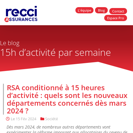
L'équipe
Blog
Contact
Espace Pro
Le blog
15h d’activité par semaine
RSA conditionné à 15 heures
d’activité : quels sont les nouveaux
départements concernés dès mars
2024 ?
Le
15 Fév 2024
Société
Dès mars 2024, de nombreux autres départements vont
expérimenter la réforme imposant aux allocataires du revenu de