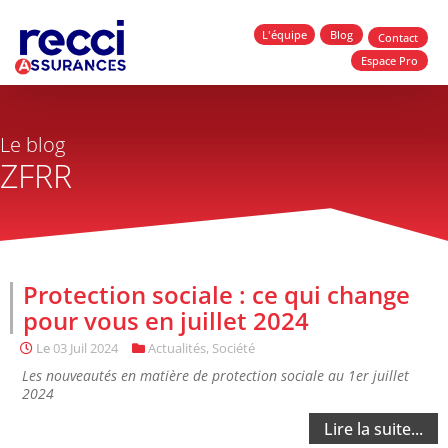
L'équipe
Blog
Contact
Espace Pro
Le blog
ZFRR
Protection sociale : ce qui change
pour vous en juillet 2024
Le
03 Juil 2024
Actualités
,
Société
Les nouveautés en matière de protection sociale au 1er juillet
2024
Lire la suite...