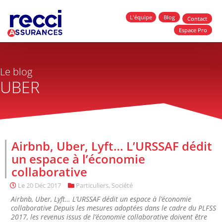
L'équipe
Blog
Contact
Espace Pro
Le blog
UBER
Airbnb, Uber, Lyft… L’URSSAF dédit
un espace à l’économie
collaborative
Le
20 Déc 2017
Particuliers
,
Société
Airbnb, Uber, Lyft… L’URSSAF dédit un espace à l’économie
collaborative Depuis les mesures adoptées dans le cadre du PLFSS
2017, les revenus issus de l’économie collaborative doivent être