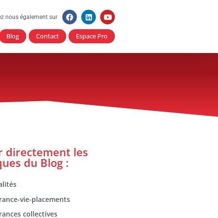
ez nous également sur
Blog
Contact
Espace Pro
er directement les
ques du Blog :
lités
rance-vie-placements
rances collectives