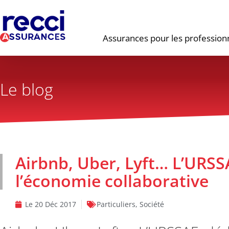
Assurances pour les profession
Le blog
Airbnb, Uber, Lyft… L’URSS
l’économie collaborative
Le
20 Déc 2017
Particuliers
,
Société