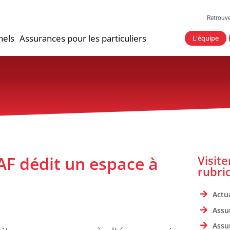
Retrouv
nels
Assurances pour les particuliers
L'équipe
AF dédit un espace à
Visit
rubri
Actua
Assu
Assu