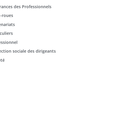
rances des Professionnels
-roues
enariats
culiers
essionnel
ection sociale des dirigeants
été