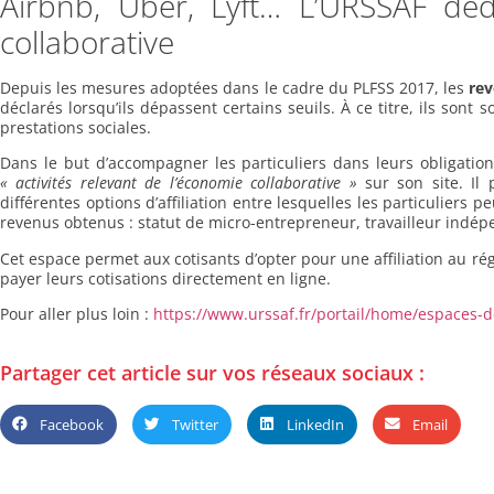
Airbnb, Uber, Lyft… L’URSSAF déd
collaborative
Depuis les mesures adoptées dans le cadre du PLFSS 2017, les
rev
déclarés lorsqu’ils dépassent certains seuils. À ce titre, ils sont 
prestations sociales.
Dans le but d’accompagner les particuliers dans leurs obligatio
« activités relevant de l’économie collaborative »
sur son site. Il 
différentes options d’affiliation entre lesquelles les particuliers pe
revenus obtenus : statut de micro-entrepreneur, travailleur indépe
Cet espace permet aux cotisants d’opter pour une affiliation au ré
payer leurs cotisations directement en ligne.
Pour aller plus loin :
https://www.urssaf.fr/portail/home/espaces-d
Partager cet article sur vos réseaux sociaux :
Facebook
Twitter
LinkedIn
Email