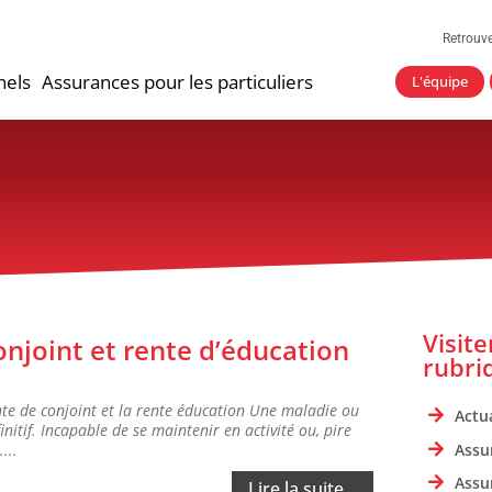
Retrouv
nels
Assurances pour les particuliers
L'équipe
Visit
onjoint et rente d’éducation
rubri
nte de conjoint et la rente éducation Une maladie ou
Actua
itif. Incapable de se maintenir en activité ou, pire
Assu
...
Assu
Lire la suite...