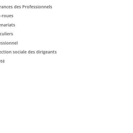
rances des Professionnels
-roues
enariats
culiers
essionnel
ection sociale des dirigeants
été