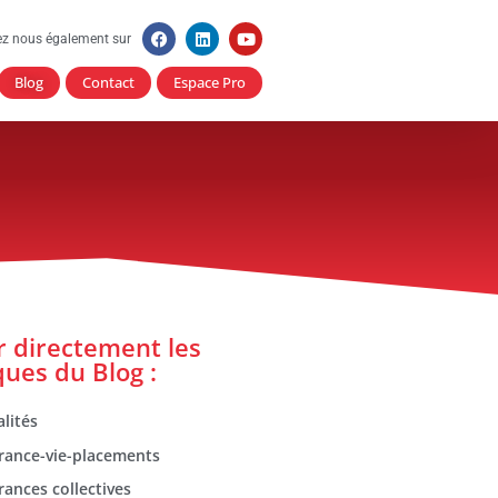
ez nous également sur
Blog
Contact
Espace Pro
er directement les
ques du Blog :
lités
rance-vie-placements
rances collectives