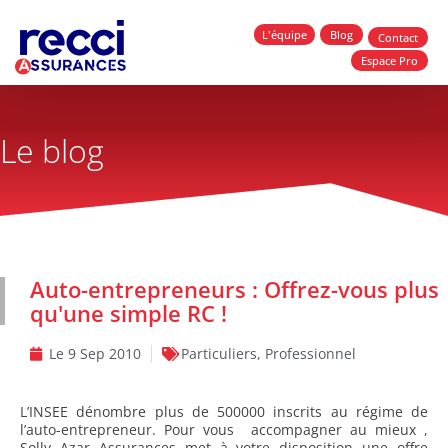
L'équipe
Blog
Contact
Espace Pro
Le blog
Auto-entrepreneurs : Offrez-vous plus
qu'une simple RC !
Le
9 Sep 2010
Particuliers
,
Professionnel
L’INSEE dénombre plus de 500000 inscrits au régime de
l’auto-entrepreneur. Pour vous accompagner au mieux ,
Solly Azar Assurances met à votre disposition une offre