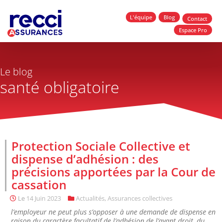
L'équipe
Blog
Contact
Espace Pro
Le blog
santé obligatoire
Protection Sociale Collective et
dispense d’adhésion : des
précisions apportées par la Cour de
cassation
Le
14 Juin 2023
Actualités
,
Assurances collectives
l’employeur ne peut plus s’opposer à une demande de dispense en
raison du caractère facultatif de l’adhésion de l’ayant droit, du