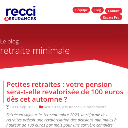
L'équipe
Blog
Contact
Espace Pro
Le blog
retraite minimale
Petites retraites : votre pension
sera-t-elle revalorisée de 100 euros
dès cet automne ?
Le
06 Sep 2023
Actualités
,
Assurance-vie-placements
Entrée en vigueur le 1er septembre 2023, la réforme des
retraites prévoit une revalorisation des pensions minimales à
hauteur de 100 euros par mois pour une carrière complète