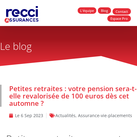
L'équipe
Blog
Contact
Espace Pro
Le blog
Petites retraites : votre pension sera-t-
elle revalorisée de 100 euros dès cet
automne ?
Le
6 Sep 2023
Actualités
,
Assurance-vie-placements