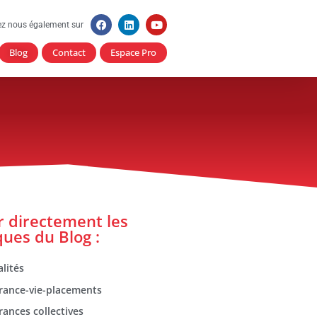
ez nous également sur
Blog
Contact
Espace Pro
er directement les
ques du Blog :
lités
rance-vie-placements
rances collectives