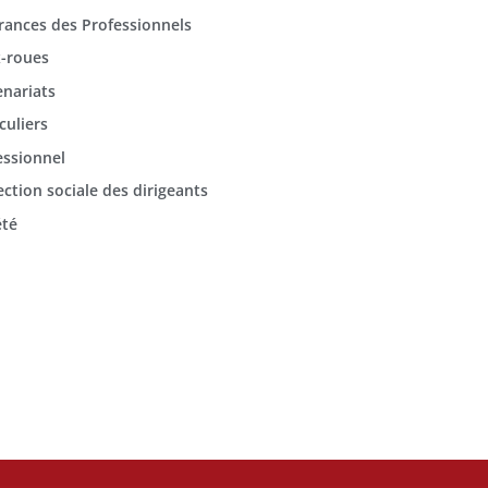
rances des Professionnels
-roues
enariats
culiers
essionnel
ection sociale des dirigeants
été