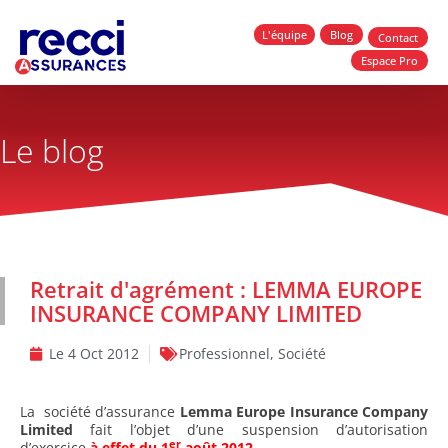
L'équipe
Blog
Contact
Espace Pro
Le blog
Retrait d'agrément : LEMMA EUROPE
INSURANCE COMPANY LIMITED
Le
4 Oct 2012
Professionnel
,
Société
La société d’assurance
Lemma Europe Insurance Company
Limited
fait l’objet d’une suspension d’autorisation
er
d’exercice
à effet du 1
août 2012.