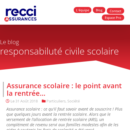
L'équipe
Blog
Contact
Espace Pro
Le blog
responsabiluté civile scolaire
Assurance scolaire : le point avant
la rentrée…
Le
31 Août 2018
Particuliers
,
Société
Assurance scolaire : ce qu'il faut savoir avant de souscrire ! Plus
que quelques jours avant la rentrée scolaire. Alors que le
versement de l’allocation de rentrée scolaire (ARS), un
complément de revenu servi aux familles modestes afin de les
aider à soutenir les frais de scolarité a été versé,...