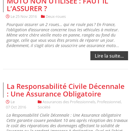
MOTO NON UTILISEE : FAUT IL
L’ASSURER ?
Le
25 Nov 2016
Deux-roues
Pourquoi assurer un 2 roues… qui ne roule pas ? En France,
l’obligation d’assurance concerne tous les véhicules à moteur.
Même votre chère vieille moto en panne, rangée au fond du
garage, celle que vous vous êtes promis de réparer un jour.
Évidemment, il s’agit alors de souscrire une assurance moto...
Lire la suite...
La Responsabilité Civile Décennale
: Une Assurance Obligatoire
Le
Assurances des Professionnels
,
Professionnel
,
07 Oct 2016
Société
La Responsabilité Civile Décennale : Une Assurance obligatoire
Cette garantie couvre pendant 10 ans après réception des travaux
le coût des réparations des dommages affectant la solidité de
l'ouvrage ou le rendant impropre à destination. Quel est l’objet