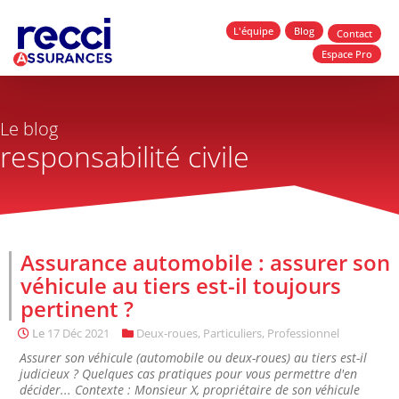
L'équipe
Blog
Contact
Espace Pro
Le blog
responsabilité civile
Assurance automobile : assurer son
véhicule au tiers est-il toujours
pertinent ?
Le
17 Déc 2021
Deux-roues
,
Particuliers
,
Professionnel
Assurer son véhicule (automobile ou deux-roues) au tiers est-il
judicieux ? Quelques cas pratiques pour vous permettre d'en
décider... Contexte : Monsieur X, propriétaire de son véhicule