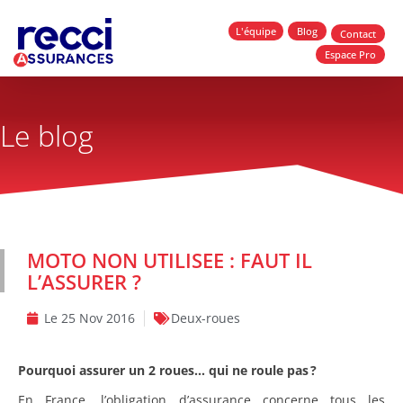
L'équipe
Blog
Contact
Espace Pro
Le blog
MOTO NON UTILISEE : FAUT IL
L’ASSURER ?
Le
25 Nov 2016
Deux-roues
Pourquoi assurer un 2 roues… qui ne roule pas ?
En France, l’obligation d’assurance concerne tous les