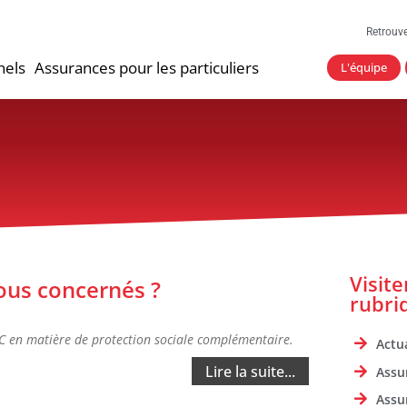
Retrouv
nels
Assurances pour les particuliers
L'équipe
Visit
ous concernés ?
rubri
C en matière de protection sociale complémentaire.
Actua
Lire la suite...
Assu
Assu