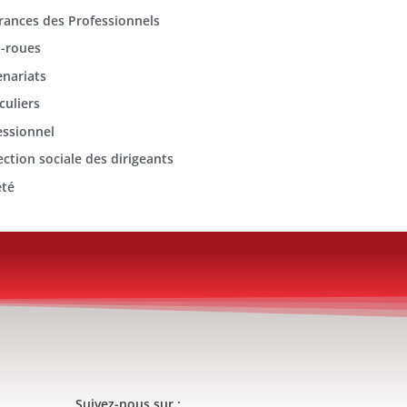
rances des Professionnels
-roues
enariats
culiers
essionnel
ection sociale des dirigeants
été
Suivez-nous sur :