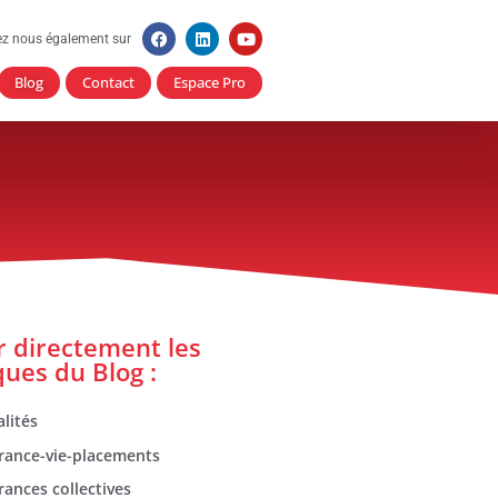
ez nous également sur
Blog
Contact
Espace Pro
er directement les
ques du Blog :
lités
rance-vie-placements
rances collectives