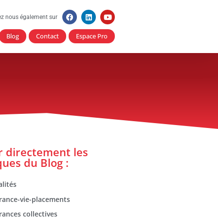
ez nous également sur
Blog
Contact
Espace Pro
er directement les
ques du Blog :
lités
rance-vie-placements
rances collectives