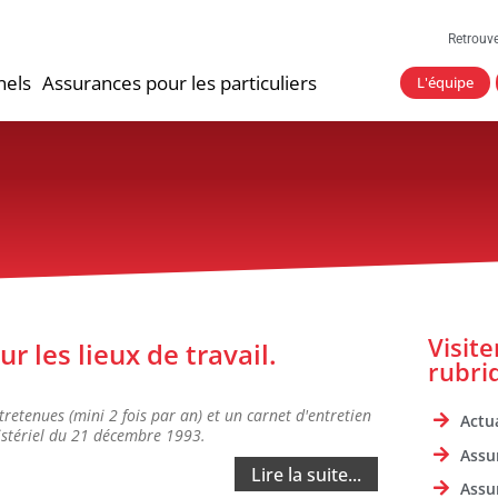
Retrouv
nels
Assurances pour les particuliers
L'équipe
Visit
 les lieux de travail.
rubri
tretenues (mini 2 fois par an) et un carnet d'entretien
Actua
inistériel du 21 décembre 1993.
Assu
Lire la suite...
Assu