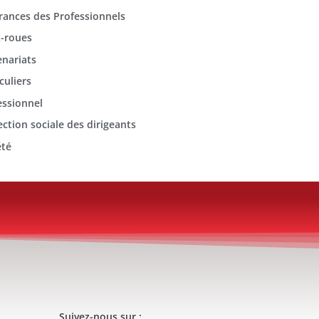
rances des Professionnels
-roues
enariats
culiers
essionnel
ection sociale des dirigeants
été
Suivez-nous sur :