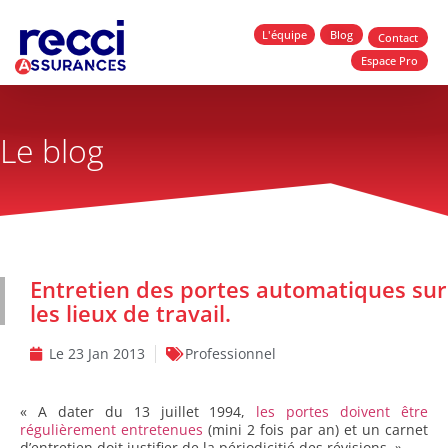
L'équipe
Blog
Contact
Espace Pro
Le blog
Entretien des portes automatiques sur
les lieux de travail.
Le
23 Jan 2013
Professionnel
« A dater du 13 juillet 1994,
les portes doivent être
régulièrement entretenues
(mini 2 fois par an) et un carnet
d’entretien doit justifier de la périodicitié des révisions. »