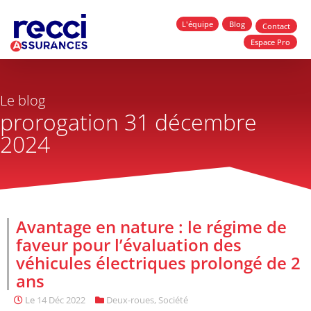
L'équipe
Blog
Contact
Espace Pro
Le blog
prorogation 31 décembre
2024
Avantage en nature : le régime de
faveur pour l’évaluation des
véhicules électriques prolongé de 2
ans
Le
14 Déc 2022
Deux-roues
,
Société