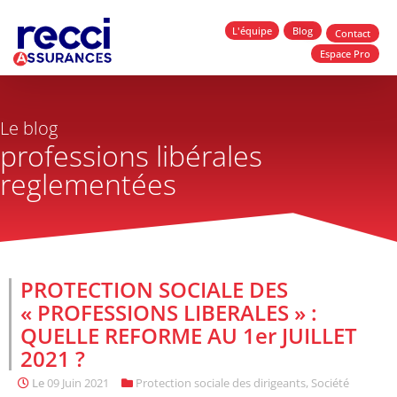
L'équipe
Blog
Contact
Espace Pro
Le blog
professions libérales
reglementées
PROTECTION SOCIALE DES
« PROFESSIONS LIBERALES » :
QUELLE REFORME AU 1er JUILLET
2021 ?
Le
09 Juin 2021
Protection sociale des dirigeants
,
Société