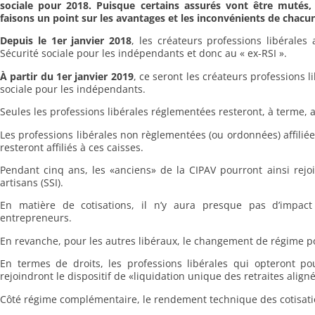
sociale pour 2018. Puisque certains assurés vont être mutés, 
faisons un point sur les avantages et les inconvénients de chacu
Depuis le 1er janvier 2018
, les créateurs professions libérales
Sécurité sociale pour les indépendants et donc au « ex-RSI ».
À partir du 1er janvier 2019
, ce seront les créateurs professions l
sociale pour les indépendants.
Seules les professions libérales réglementées resteront, à terme, af
Les professions libérales non règlementées (ou ordonnées) affiliée
resteront affiliés à ces caisses.
Pendant cinq ans, les «anciens» de la CIPAV pourront ainsi rej
artisans (SSI).
En matière de cotisations, il n’y aura presque pas d’impac
entrepreneurs.
En revanche, pour les autres libéraux, le changement de régime p
En termes de droits, les professions libérales qui opteront po
rejoindront le dispositif de «liquidation unique des retraites align
Côté régime complémentaire, le rendement technique des cotisatio