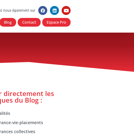
ez nous également sur
Blog
Contact
Espace Pro
er directement les
ques du Blog :
lités
rance-vie-placements
rances collectives