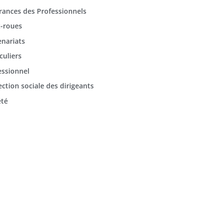
rances des Professionnels
-roues
enariats
culiers
essionnel
ection sociale des dirigeants
été