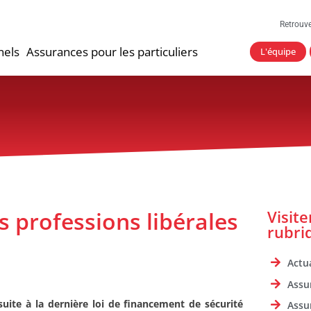
Retrouv
nels
Assurances pour les particuliers
L'équipe
s professions libérales
Visit
rubri
Actua
Assu
suite à la dernière loi de financement de sécurité
Assu