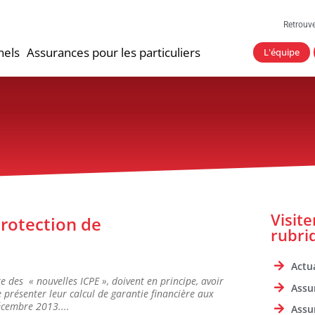
Retrouv
nels
Assurances pour les particuliers
L'équipe
Visit
Protection de
rubri
Actua
re des « nouvelles ICPE », doivent en principe, avoir
Assu
présenter leur calcul de garantie financière aux
décembre 2013....
Assu