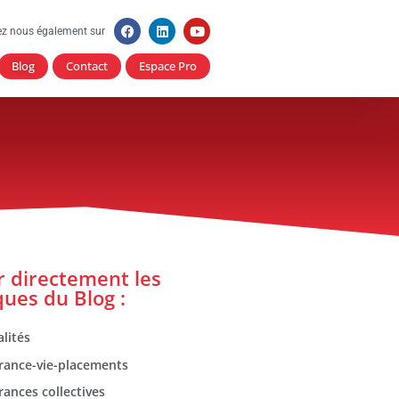
ez nous également sur
Blog
Contact
Espace Pro
er directement les
ques du Blog :
lités
rance-vie-placements
rances collectives