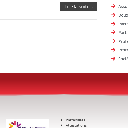
Lire la suite...
Assu
Deux
Part
Parti
Prof
Prot
Soci
Partenaires
Attestations