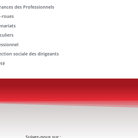
rances des Professionnels
-roues
enariats
culiers
essionnel
ection sociale des dirigeants
été
Suivez-nous sur :