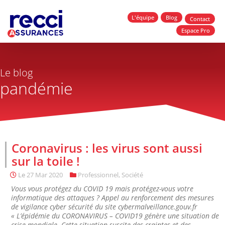
L'équipe
Blog
Contact
Espace Pro
Le blog
pandémie
Coronavirus : les virus sont aussi
sur la toile !
Le
27 Mar 2020
Professionnel
,
Société
Vous vous protégez du COVID 19 mais protégez-vous votre
informatique des attaques ? Appel au renforcement des mesures
de vigilance cyber sécurité du site cybermalveillance.gouv.fr
« L’épidémie du CORONAVIRUS – COVID19 génère une situation de
crise mondiale. Cette situation suscite des craintes et des