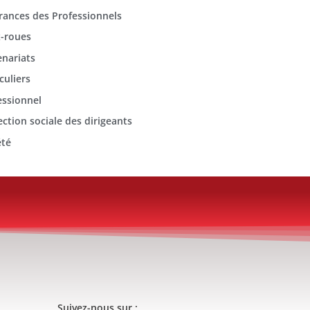
rances des Professionnels
-roues
enariats
culiers
essionnel
ection sociale des dirigeants
été
Suivez-nous sur :