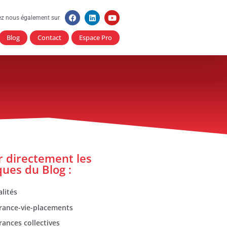
ez nous également sur
Blog
Contact
Espace Pro
er directement les
ques du Blog :
lités
rance-vie-placements
rances collectives