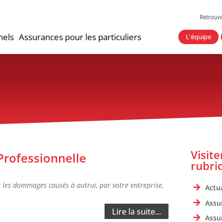
Retrouv
nels
Assurances pour les particuliers
L'équipe
Visit
 Professionnelle
rubri
e les dommages causés à autrui, par votre entreprise,
Actua
Assu
Lire la suite...
Assu