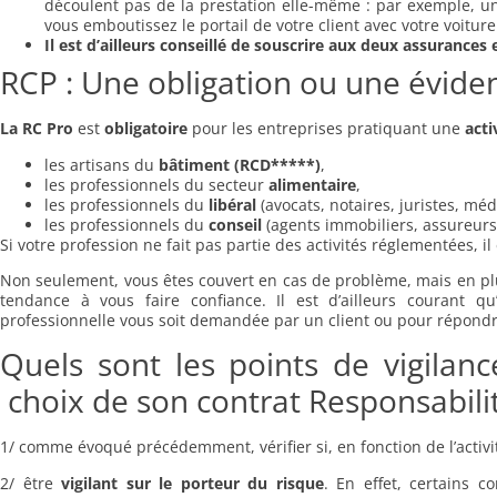
découlent pas de la prestation elle-même : par exemple, un 
vous emboutissez le portail de votre client avec votre voiture
Il est d’ailleurs conseillé de souscrire aux deux assuranc
RCP : Une obligation ou une évide
La RC Pro
est
obligatoire
pour les entreprises pratiquant une
acti
les artisans du
bâtiment (RCD*****)
,
les professionnels du secteur
alimentaire
,
les professionnels du
libéral
(avocats, notaires, juristes, méd
les professionnels du
conseil
(agents immobiliers, assureurs
Si votre profession ne fait pas partie des activités réglementées, i
Non seulement, vous êtes couvert en cas de problème, mais en plus
tendance à vous faire confiance. Il est d’ailleurs courant qu’
professionnelle vous soit demandée par un client ou pour répond
Quels sont les points de vigilanc
choix de son contrat Responsabilité
1/ comme évoqué précédemment, vérifier si, en fonction de l’activit
2/ être
vigilant sur le porteur du risque
. En effet, certains c