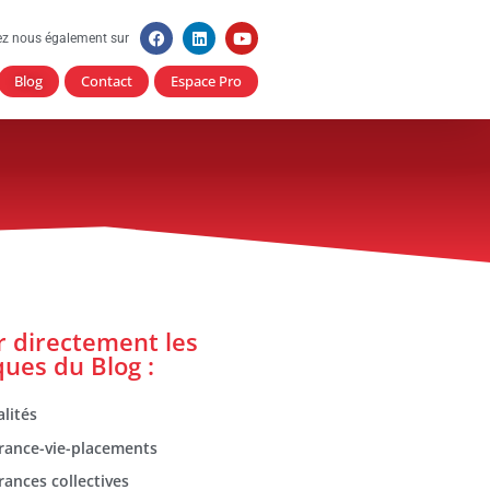
ez nous également sur
Blog
Contact
Espace Pro
er directement les
ques du Blog :
lités
rance-vie-placements
rances collectives