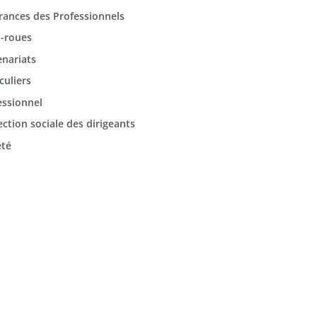
rances des Professionnels
-roues
enariats
culiers
essionnel
ection sociale des dirigeants
été