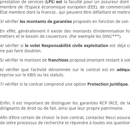
prestation de services (
LPS
)
est
la faculté pour un assureur dont 
membre de l’Espace économique européen (EEE), de commercialiser
État membre dont la France) , qui peuvent être défaillant et mettron
3/ vérifier
les montants de garanties
proposés en fonction de son a
En effet, généralement il existe des montants d’indemnisation fo
métiers et le besoin de couverture. (Par exemple les DINC***).
4/ vérifier si
le volet Responsabilité civile exploitation
est déjà c
ne pas faire doublon.
5/ vérifier le montant de
franchises
proposé.(montant restant à votr
6/ vérifier que l’activité dénommée sur le contrat est en
adéqua
reprise sur le KBIS ou les statuts.
7/ vérifier si le contrat comprend une option
Protection juridique
,
Enfin, il est important de distinguer les garanties RCP /RCE, de l
dirigeants de droit ou de fait, ainsi que leur propre patrimoine.
Afin d’être certain de choisir le bon contrat, contactez Recci ass
de votre processus de recherche et répondre à toutes vos questio