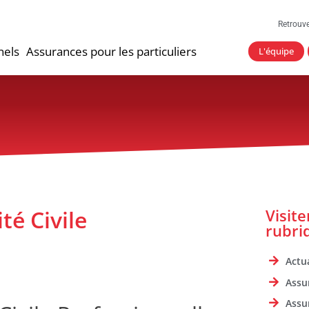
Retrouv
nels
Assurances pour les particuliers
L'équipe
té Civile
Visit
rubri
Actua
Assu
Assu