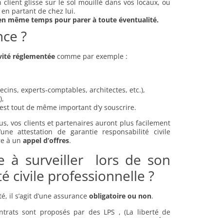
client glisse sur le sol mouillé dans vos locaux, ou
 en partant de chez lui.
es en même temps pour parer à toute éventualité.
nce ?
vité réglementée
comme par exemple :
ecins, experts-comptables, architectes, etc.),
),
l est tout de même important d’y souscrire.
, vos clients et partenaires auront plus facilement
une attestation de garantie responsabilité civile
re à un
appel d’offres
.
e à surveiller lors de son
 civile professionnelle ?
é, il s’agit d’une assurance
obligatoire ou non
.
ontrats sont proposés par des LPS , (La liberté de