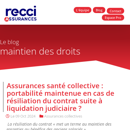
L'équipe
Blog
Contact
Espace Pro
Le blog
maintien des droits
Assurances santé collective :
portabilité maintenue en cas de
résiliation du contrat suite à
liquidation judiciaire ?
Le
09 Oct 2024
Assurances collectives
La résiliation du contrat « met un terme au maintien des
garanties au bénéfice des anciens salariés »