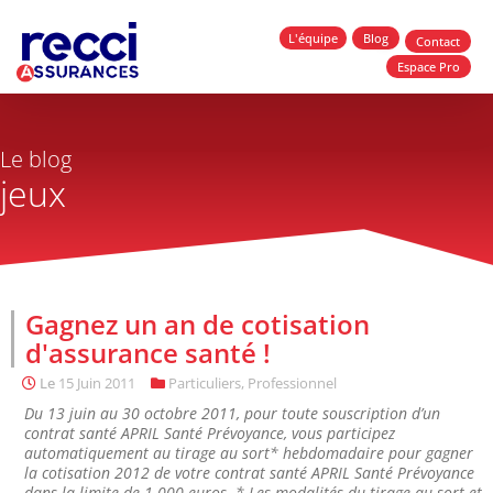
L'équipe
Blog
Contact
Espace Pro
Le blog
jeux
Gagnez un an de cotisation
d'assurance santé !
Le
15 Juin 2011
Particuliers
,
Professionnel
Du 13 juin au 30 octobre 2011, pour toute souscription d’un
contrat santé APRIL Santé Prévoyance, vous participez
automatiquement au tirage au sort* hebdomadaire pour gagner
la cotisation 2012 de votre contrat santé APRIL Santé Prévoyance
dans la limite de 1.000 euros. * Les modalités du tirage au sort et