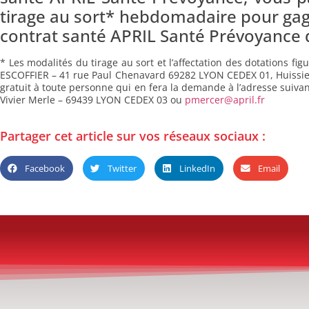
tirage au sort* hebdomadaire pour gagn
contrat santé APRIL Santé Prévoyance d
* Les modalités du tirage au sort et l’affectation des dotations f
ESCOFFIER – 41 rue Paul Chenavard 69282 LYON CEDEX 01, Huissier 
gratuit à toute personne qui en fera la demande à l’adresse suiva
Vivier Merle – 69439 LYON CEDEX 03 ou
pmercer@april.fr
Partager cet article sur vos réseaux sociaux :
Facebook
Twitter
LinkedIn
Email