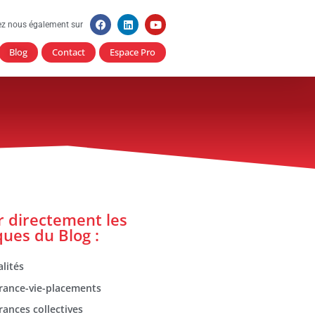
ez nous également sur
Blog
Contact
Espace Pro
er directement les
ques du Blog :
lités
rance-vie-placements
rances collectives