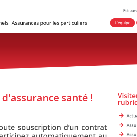
Retrouv
nels
Assurances pour les particuliers
L'équipe
 d'assurance santé !
Visit
rubri
Actua
oute souscription d’un contrat
Assu
participez automatiquement au
Assu