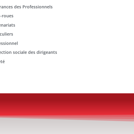
rances des Professionnels
-roues
enariats
culiers
essionnel
ection sociale des dirigeants
été