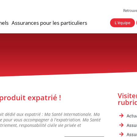
Retrouv
nels
Assurances pour les particuliers
L'équipe
Visit
produit expatrié !
rubri
it dédié aux expatrié : Ma Santé Internationale. Ma
Actua
rte pour vous accompagner à l'expatriation. Ma Santé
Assu
riement, responsabilité civile vie privée et
Assu