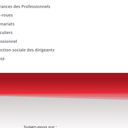
rances des Professionnels
-roues
enariats
culiers
essionnel
ection sociale des dirigeants
été
Suivez-nous sur :