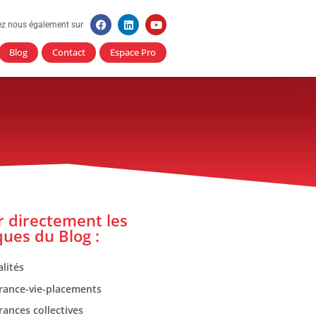
ez nous également sur
Blog
Contact
Espace Pro
er directement les
ques du Blog :
lités
rance-vie-placements
rances collectives