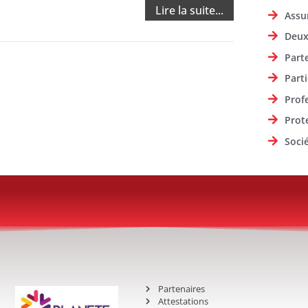
Lire la suite...
Assu
Deux
Part
Parti
Prof
Prot
Soci
Partenaires
Attestations