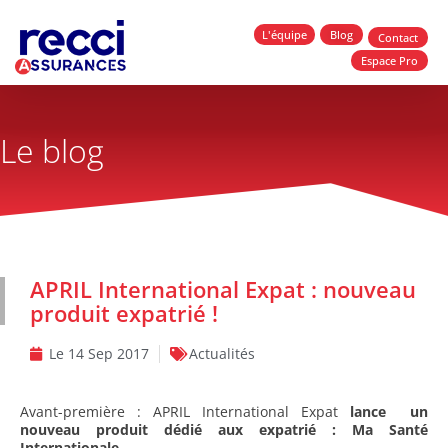
L'équipe
Blog
Contact
Espace Pro
Le blog
APRIL International Expat : nouveau
produit expatrié !
Le
14 Sep 2017
Actualités
Avant-première : APRIL International Expat
lance un
nouveau produit dédié aux expatrié :
Ma Santé
Internationale
.