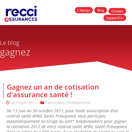
L'équipe
Blog
Contact
Espace Pro
Le blog
gagnez
Gagnez un an de cotisation
d'assurance santé !
Le
15 Juin 2011
Particuliers
,
Professionnel
Du 13 juin au 30 octobre 2011, pour toute souscription d’un
contrat santé APRIL Santé Prévoyance, vous participez
automatiquement au tirage au sort* hebdomadaire pour gagner
la cotisation 2012 de votre contrat santé APRIL Santé Prévoyance
dans la limite de 1.000 euros. * Les modalités du tirage au sort et