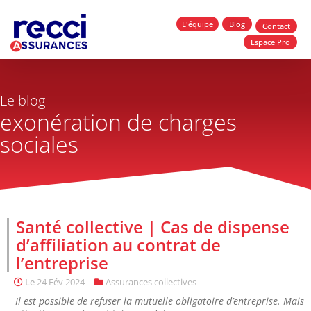
L'équipe
Blog
Contact
Espace Pro
Le blog
exonération de charges
sociales
Santé collective | Cas de dispense
d’affiliation au contrat de
l’entreprise
Le
24 Fév 2024
Assurances collectives
Il est possible de refuser la mutuelle obligatoire d’entreprise. Mais