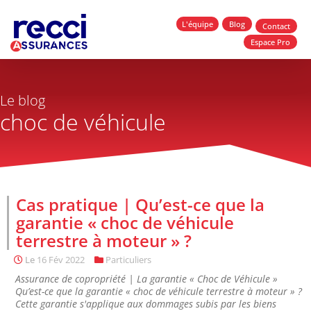
L'équipe
Blog
Contact
Espace Pro
Le blog
choc de véhicule
Cas pratique | Qu’est-ce que la
garantie « choc de véhicule
terrestre à moteur » ?
Le
16 Fév 2022
Particuliers
Assurance de copropriété | La garantie « Choc de Véhicule »
Qu’est-ce que la garantie « choc de véhicule terrestre à moteur » ?
Cette garantie s'applique aux dommages subis par les biens