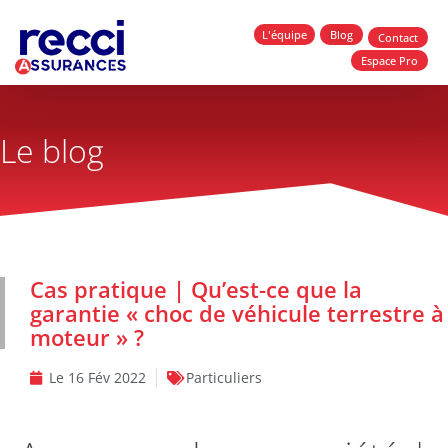
L'équipe
Blog
Contact
Espace Pro
Le blog
Cas pratique | Qu’est-ce que la
garantie « choc de véhicule terrestre à
moteur » ?
Le
16 Fév 2022
Particuliers