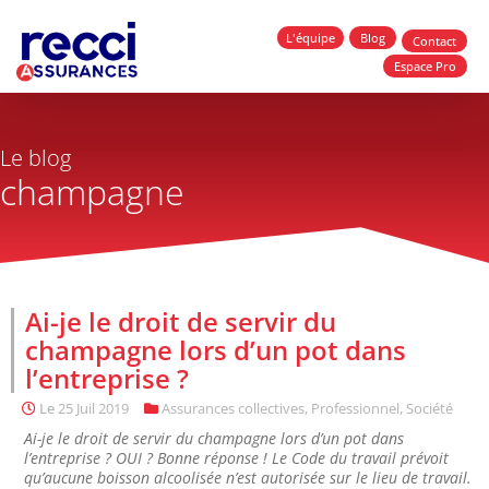
L'équipe
Blog
Contact
Espace Pro
Le blog
champagne
Ai-je le droit de servir du
champagne lors d’un pot dans
l’entreprise ?
Le
25 Juil 2019
Assurances collectives
,
Professionnel
,
Société
Ai-je le droit de servir du champagne lors d’un pot dans
l’entreprise ? OUI ? Bonne réponse ! Le Code du travail prévoit
qu’aucune boisson alcoolisée n’est autorisée sur le lieu de travail.