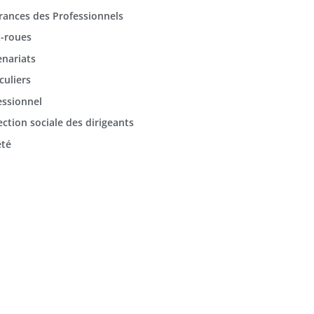
rances des Professionnels
-roues
enariats
culiers
essionnel
ection sociale des dirigeants
été