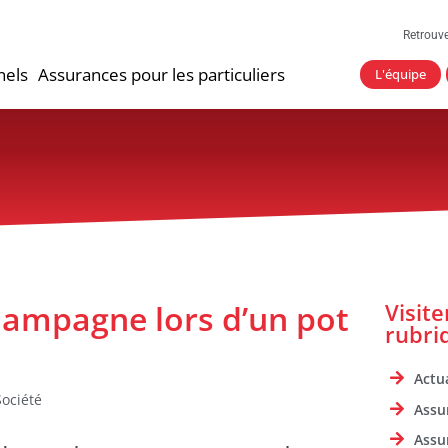
Retrouv
nels
Assurances pour les particuliers
L'équipe
 champagne lors d’un pot
Visit
rubri
Actua
Société
Assu
Assu