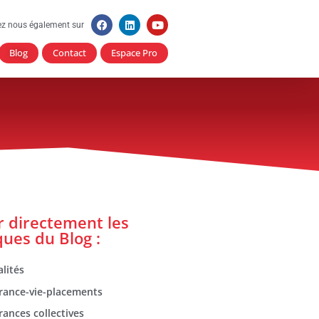
ez nous également sur
Blog
Contact
Espace Pro
er directement les
ques du Blog :
lités
rance-vie-placements
rances collectives