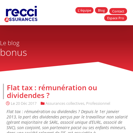
L'équipe
Blog
Contact
Espace Pro
Le blog
bonus
Flat tax : rémunération ou
dividendes ?
Le
20 Déc 2017
Assurances collectives
,
Professionnel
Flat tax : rémunération ou dividendes ? Depuis le 1er janvier
2013, la part des dividendes perçus par le travailleur non salarié
(gérant majoritaire de SARL, associé unique d’EURL, associé de
SNC), son conjoint, son partenaire pacsé ou ses enfants mineurs,
dans une société relevant de l’IS, est assujettie à...