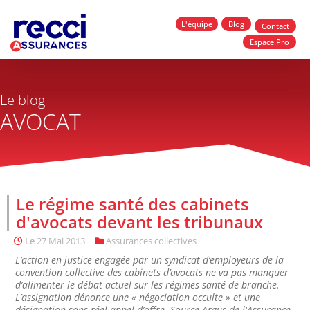
L'équipe
Blog
Contact
Espace Pro
Le blog
AVOCAT
Le régime santé des cabinets
d'avocats devant les tribunaux
Le
27 Mai 2013
Assurances collectives
L’action en justice engagée par un syndicat d’employeurs de la
convention collective des cabinets d’avocats ne va pas manquer
d’alimenter le débat actuel sur les régimes santé de branche.
L’assignation dénonce une « négociation occulte » et une
désignation sans réel appel d’offre. Source Argus de l'Assurance,